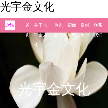
光宇金文化
首
关于光
热点
招商
案例
联系
页
宇金文
新闻
加盟
展示
我们
化
光宇金文化